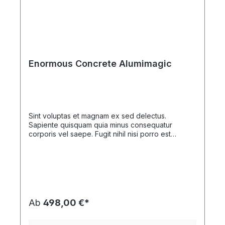
Enormous Concrete Alumimagic
Sint voluptas et magnam ex sed delectus.
Sapiente quisquam quia minus consequatur
corporis vel saepe. Fugit nihil nisi porro est
laudantium. Voluptate et odit delectus architecto.
Ab
498,00 €*