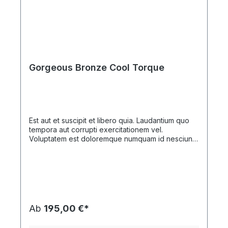
Gorgeous Bronze Cool Torque
Est aut et suscipit et libero quia. Laudantium quo
tempora aut corrupti exercitationem vel.
Voluptatem est doloremque numquam id nesciunt
dolorem possimus. Sunt et temporibus perferendis
enim.
Ab
195,00 €*